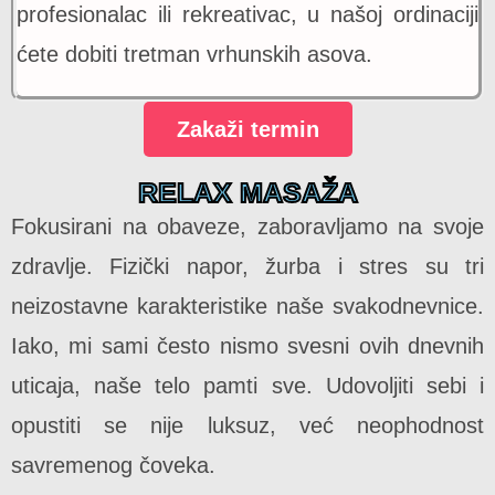
profesionalac ili rekreativac, u našoj ordinaciji
ćete dobiti tretman vrhunskih asova.
Zakaži termin
RELAX MASAŽA
Fokusirani na obaveze, zaboravljamo na svoje
zdravlje. Fizički napor, žurba i stres su tri
neizostavne karakteristike naše svakodnevnice.
Iako, mi sami često nismo svesni ovih dnevnih
uticaja, naše telo pamti sve. Udovoljiti sebi i
opustiti se nije luksuz, već neophodnost
savremenog čoveka.