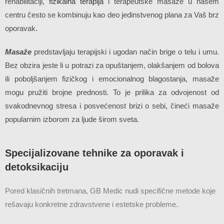
rehabilitaciji,
fizikalna terapija
i terapeutske masaže u našem
centru često se kombinuju kao deo jedinstvenog plana za Vaš brz
oporavak.
Masaže
predstavljaju terapijski i ugodan način brige o telu i umu.
Bez obzira jeste li u potrazi za opuštanjem, olakšanjem od bolova
ili poboljšanjem fizičkog i emocionalnog blagostanja, masaže
mogu pružiti brojne prednosti. To je prilika za odvojenost od
svakodnevnog stresa i posvećenost brizi o sebi, čineći masaže
popularnim izborom za ljude širom sveta.
Specijalizovane tehnike za oporavak i
detoksikaciju
Pored klasičnih tretmana, GB Medic nudi specifične metode koje
rešavaju konkretne zdravstvene i estetske probleme.