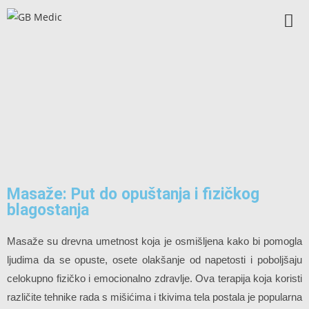
Masaže: Put do opuštanja i fizičkog
blagostanja
Masaže su drevna umetnost koja je osmišljena kako bi pomogla
ljudima da se opuste, osete olakšanje od napetosti i poboljšaju
celokupno fizičko i emocionalno zdravlje. Ova terapija koja koristi
različite tehnike rada s mišićima i tkivima tela postala je popularna