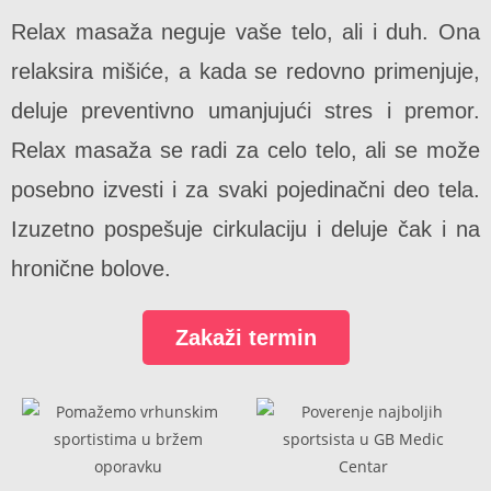
Relax masaža neguje vaše telo, ali i duh. Ona
relaksira mišiće, a kada se redovno primenjuje,
deluje preventivno umanjujući stres i premor.
Relax masaža se radi za celo telo, ali se može
posebno izvesti i za svaki pojedinačni deo tela.
Izuzetno pospešuje cirkulaciju i deluje čak i na
hronične bolove.
Zakaži termin