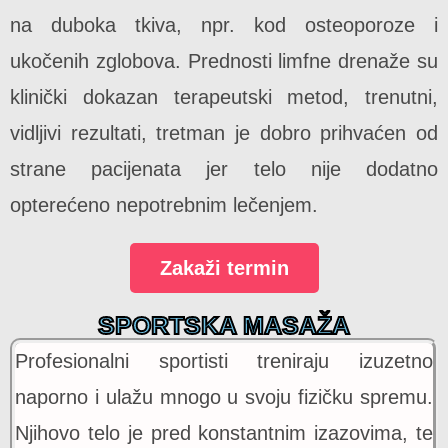
na duboka tkiva, npr. kod osteoporoze i
ukočenih zglobova. Prednosti limfne drenaže su
klinički dokazan terapeutski metod, trenutni,
vidljivi rezultati, tretman je dobro prihvaćen od
strane pacijenata jer telo nije dodatno
opterećeno nepotrebnim lečenjem.
Zakaži termin
SPORTSKA MASAŽA
Profesionalni sportisti treniraju izuzetno
naporno i ulažu mnogo u svoju fizičku spremu.
Njihovo telo je pred konstantnim izazovima, te