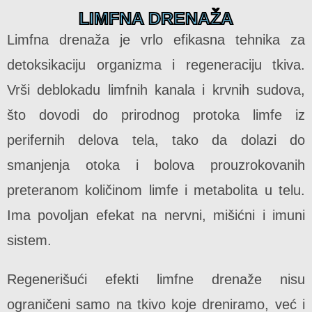
LIMFNA DRENAŽA
Limfna drenaža je vrlo efikasna tehnika za
detoksikaciju organizma i regeneraciju tkiva.
Vrši deblokadu limfnih kanala i krvnih sudova,
što dovodi do prirodnog protoka limfe iz
perifernih delova tela, tako da dolazi do
smanjenja otoka i bolova prouzrokovanih
preteranom količinom limfe i metabolita u telu.
Ima povoljan efekat na nervni, mišićni i imuni
sistem.
Regenerišući efekti limfne drenaže nisu
ograničeni samo na tkivo koje dreniramo, već i