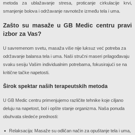
metoda za ublažavanje stresa, proticanje cirkulacije krvi,
smanjenje bolova i održavanje ravnoteže između tela i uma.
Zašto su masaže u GB Medic centru pravi
izbor za Vas?
U savremenom svetu, masaža više nije luksuz već potreba za
održavanje balansa tela i uma. Naši stručni maseri prilagođavaju
svaku sesiju Vašim individualnim potrebama, fokusirajući se na
kritične tačke napetosti.
Širok spektar naših terapeutskih metoda
U GB Medic centru primenjujemo različite tehnike koje ciljano
deluju na napetost, bol i opšte stanje organizma. Naša ponuda
obuhvata sledeće prednosti:
Relaksacija: Masaže su odličan način za opuštanje tela i uma,