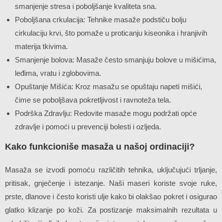
smanjenje stresa i poboljšanje kvaliteta sna.
Poboljšana crkulacija: Tehnike masaže podstiču bolju
cirkulaciju krvi, što pomaže u proticanju kiseonika i hranjivih
materija tkivima.
Smanjenje bolova: Masaže često smanjuju bolove u mišićima,
leđima, vratu i zglobovima.
Opuštanje Mišića: Kroz masažu se opuštaju napeti mišići,
čime se poboljšava pokretljivost i ravnoteža tela.
Podrška Zdravlju: Redovite masaže mogu podržati opće
zdravlje i pomoći u prevenciji bolesti i ozljeda.
Kako funkcioniše masaža u našoj ordinaciji?
Masaža se izvodi pomoću različitih tehnika, uključujući trljanje,
pritisak, gnječenje i istezanje. Naši maseri koriste svoje ruke,
prste, dlanove i često koristi ulje kako bi olakšao pokret i osigurao
glatko klizanje po koži.
Za postizanje maksimalnih rezultata u