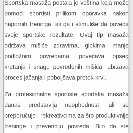
Sportska masaža postala je veština koja može
pomoći sportisti prilikom oporavka nakon
napornih treninga, ali ga i stimuliše da poveća
svoje sportske rezultate. Ovaj tip masaža
održava mišiće zdravima, gipkima, manje
podložnim povredama, povećava opseg
kretanja i snagu povređenih mišića, ubrzava
proces jačanja i poboljšava protok krvi.
Za profesionalne sportiste sportska masaža
danas predstavlja neophodnost, ali se
preporučuje i rekreativcima za što produktivnije
treninge i prevenciju povreda. Bilo da ste