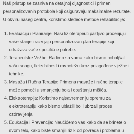
Naš pristup se zasniva na detaljnoj dijagnostici i primeni
personalizovanih protokola koji osiguravaju maksimalne rezultate.
U okviru našeg centra, koristimo sledeće metode rehabilitacije:
Evaluaciju i Planiranje: Naši fizioterapeuti pažljivo procenjuju
vaše stanje i razvijaju personalizovan plan terapije koji
odražava vaše specifične potrebe.
Terapeutske Vežbe: Radimo sa vama kako bismo poboljšali
vašu snagu, fleksibilnost i ravnotežu kroz prilagođene vježbe i
tehnike.
Masaža i Ručna Terapija: Primena
masaže
i ručne terapije
može pomoći u smanjenju bola i opuštanju mišića.
Elektroterapija: Koristimo najsavremeniju opremu za
elektroterapiju kako bismo ublažili bol i ubrzali proces
ozdravljenja.
Edukacija i Prevencija: Naučićemo vas kako da se brinete o
svom telu, kako biste smanjili rizik od povreda i problema u