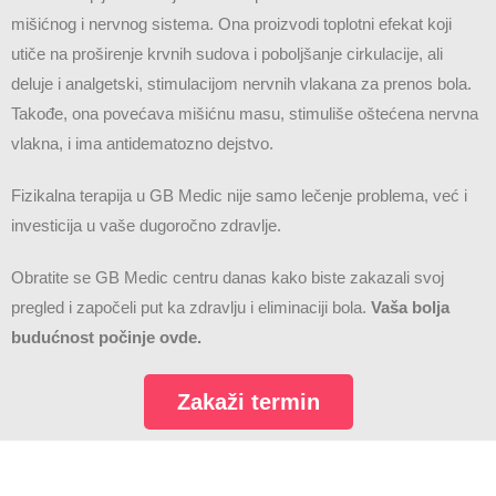
mišićnog i nervnog sistema. Ona proizvodi toplotni efekat koji
utiče na proširenje krvnih sudova i poboljšanje cirkulacije, ali
deluje i analgetski, stimulacijom nervnih vlakana za prenos bola.
Takođe, ona povećava mišićnu masu, stimuliše oštećena nervna
vlakna, i ima antidematozno dejstvo.
Fizikalna terapija u GB Medic nije samo lečenje problema, već i
investicija u vaše dugoročno zdravlje.
Obratite se GB Medic centru danas kako biste zakazali svoj
pregled i započeli put ka zdravlju i eliminaciji bola.
Vaša bolja
budućnost počinje ovde.
Zakaži termin