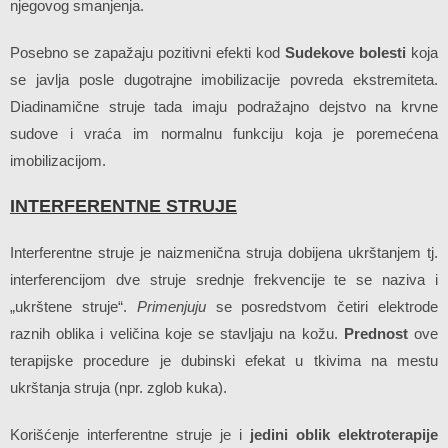
njegovog smanjenja.
Posebno se zapažaju pozitivni efekti kod
Sudekove bolesti
koja
se javlja posle dugotrajne imobilizacije povreda ekstremiteta.
Diadinamične struje tada imaju podražajno dejstvo na krvne
sudove i vraća im normalnu funkciju koja je poremećena
imobilizacijom.
INTERFERENTNE STRUJE
Interferentne struje je naizmenična struja dobijena ukrštanjem tj.
interferencijom dve struje srednje frekvencije te se naziva i
„ukrštene struje“.
Primenjuju
se posredstvom četiri elektrode
raznih oblika i veličina koje se stavljaju na kožu.
Prednost
ove
terapijske procedure je dubinski efekat u tkivima na mestu
ukrštanja struja (npr. zglob kuka).
Korišćenje interferentne struje je i
jedini oblik elektroterapije