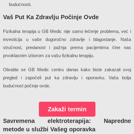
budućnosti.
Vaš Put Ka Zdravlju Počinje Ovde
Fizikalna terapija u GB Medic nije samo lečenje problema, već i
investicija u vaše dugoročno zdravlje i blagostanje. Naša
stručnost, predanost i pažnja prema pacijentima čine nas
prvoklasnim izborom za vašu fizikalnu terapiju.
Obratite se GB Medic centru danas kako biste zakazali svoj
pregled i započeli put ka zdravlju i oporavku. Vaša bolja
budućnost počinje ovde.
Zakaži termin
Savremena elektroterapija: Napredne
metode u službi Vašeg oporavka