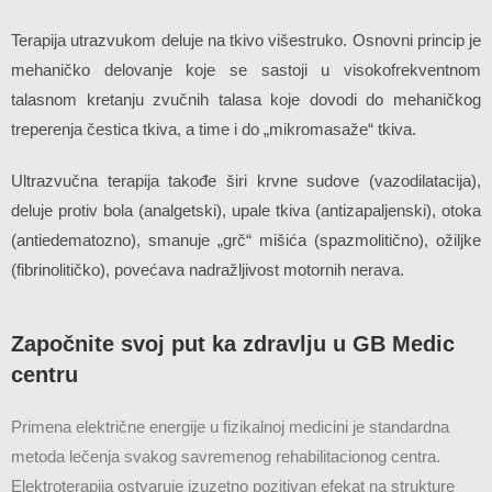
Terapija utrazvukom deluje na tkivo višestruko. Osnovni princip je
mehaničko delovanje koje se sastoji u visokofrekventnom
talasnom kretanju zvučnih talasa koje dovodi do mehaničkog
treperenja čestica tkiva, a time i do „mikromasaže“ tkiva.
Ultrazvučna terapija takođe širi krvne sudove (vazodilatacija),
deluje protiv bola (analgetski), upale tkiva (antizapaljenski), otoka
(antiedematozno), smanuje „grč“ mišića (spazmolitično), ožiljke
(fibrinolitičko), povećava nadražljivost motornih nerava.
Započnite svoj put ka zdravlju u GB Medic
centru
Primena električne energije u fizikalnoj medicini je standardna
metoda lečenja svakog savremenog rehabilitacionog centra.
Elektroterapija ostvaruje izuzetno pozitivan efekat na strukture