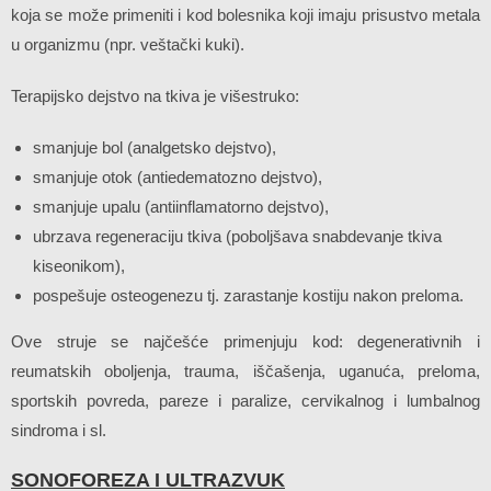
koja se može primeniti i kod bolesnika koji imaju prisustvo metala
u organizmu (npr. veštački kuki).
Terapijsko dejstvo na tkiva je višestruko:
smanjuje bol (analgetsko dejstvo),
smanjuje otok (antiedematozno dejstvo),
smanjuje upalu (antiinflamatorno dejstvo),
ubrzava regeneraciju tkiva (poboljšava snabdevanje tkiva
kiseonikom),
pospešuje osteogenezu tj. zarastanje kostiju nakon preloma.
Ove struje se najčešće primenjuju kod: degenerativnih i
reumatskih oboljenja, trauma, iščašenja, uganuća, preloma,
sportskih povreda, pareze i paralize, cervikalnog i lumbalnog
sindroma i sl.
SONOFOREZA I ULTRAZVUK