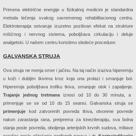
Primena električne energije u fizikalnoj medicini je standardna
metoda lečenja svakog savremenog rehabilitacionog centra.
Elektroterapija ostvaruje izuzetno pozitivan efekat na strukture
mišićnog i nervnog sistema, poboljšava cirkulaciju i deluje
analgetski. U našem centru koristimo sledeće procedure:
GALVANSKA STRUJA
Ova struja ne menja smer i jačinu. Na taj način izaziva hiperemiju
u koži i dubljim tkivima kroz koja ona prolazi i smanjuje bol.
Hiperemija poboljšava trofiku tkiva, smanjuje otok i zapaljenje.
Trajanje jednog tretmana
iznosi od 10 do 30 minuta, a
primenjuje se se od 10 do 15 seansi. Galvanska struja se
primenjuje
kod zatvorenih povreda tkiva, otvorene povrede
nakon zarastanja rana, preiprema za kineziterapiju, sva bolna
stanja posle povreda, oboljenja arterijskih krvnih sudova, mlitave
paralize posle oštećenja perifernih nerava i dr.
Kontraindikacije