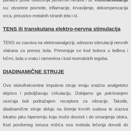
su: otvorene povrede, inflamacije, krvavljenje, dekompenzacija
srca, prisustvo metalnih stranih tela i sl.
TENS ili transkutana elektro-nervna stimulacija
TENS se zasniva na elektroanalgeziji, odnosno stimulaciji nervnih
vlakana za prenos bola. Primenjuje se kod bolova u leđima i
kičmi, bola u vratu i ramenima i kod reumatskih tegoba.
DIADINAMIČNE STRUJE
Ove niskofrekventne impulsne struje imaju snažno analgetsko
dejstvo i poboljšavaju cirkulaciju. Dobijamo ga pokrivanjem
osećaja boli podražajem receptora za vibracije. Takođe,
diadinamične struje deluju na širenje krvnih sudova te izaziva
lokalno jaku hiperemiju koja može dovesti i do smanjenja otoka.
Kod povišenog tonusa mišića ova metoda lečenja dovodi do