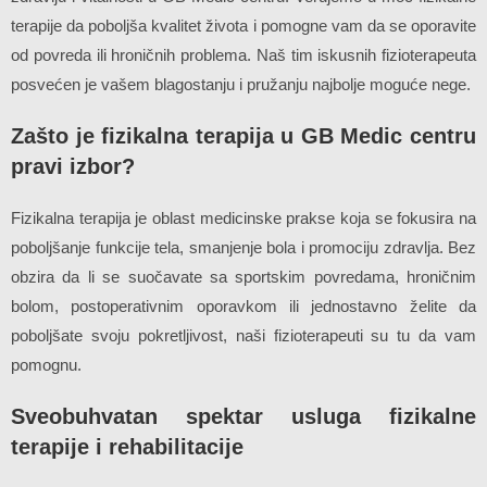
terapije da poboljša kvalitet života i pomogne vam da se oporavite
od povreda ili hroničnih problema. Naš tim iskusnih fizioterapeuta
posvećen je vašem blagostanju i pružanju najbolje moguće nege.
Zašto je fizikalna terapija u GB Medic centru
pravi izbor?
Fizikalna terapija je oblast medicinske prakse koja se fokusira na
poboljšanje funkcije tela, smanjenje bola i promociju zdravlja. Bez
obzira da li se suočavate sa sportskim povredama, hroničnim
bolom, postoperativnim oporavkom ili jednostavno želite da
poboljšate svoju pokretljivost, naši fizioterapeuti su tu da vam
pomognu.
Sveobuhvatan spektar usluga fizikalne
terapije i rehabilitacije