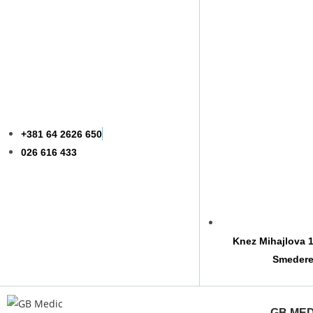
+381 64 2626 650
026 616 433
Knez Mihajlova 19
Smeder
GB MED