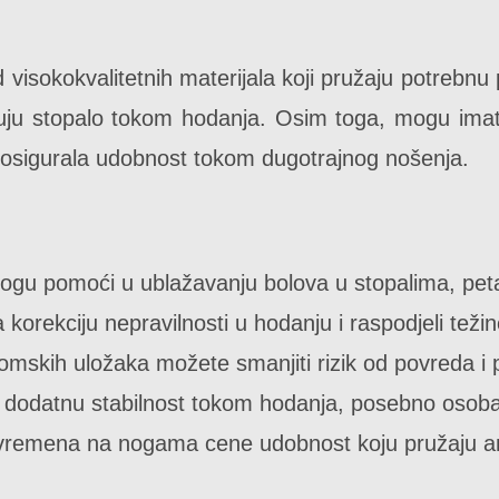
 visokokvalitetnih materijala koji pružaju potrebnu 
lizuju stopalo tokom hodanja. Osim toga, mogu imat
se osigurala udobnost tokom dugotrajnog nošenja.
ogu pomoći u ublažavanju bolova u stopalima, pet
 korekciju nepravilnosti u hodanju i raspodjeli teži
skih uložaka možete smanjiti rizik od povreda i 
u dodatnu stabilnost tokom hodanja, posebno osob
remena na nogama cene udobnost koju pružaju an