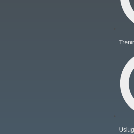
Treni
Uslu