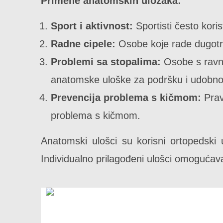
Primene anatomskih uložaka:
Sport i aktivnost:
Sportisti često kori
Radne cipele:
Osobe koje rade dugotraj
Problemi sa stopalima:
Osobe s ravni
anatomske uloške za podršku i udobno
Prevencija problema s kičmom:
Prav
problema s kičmom.
Anatomski ulošci su korisni ortopedski 
Individualno prilagođeni ulošci omogućav