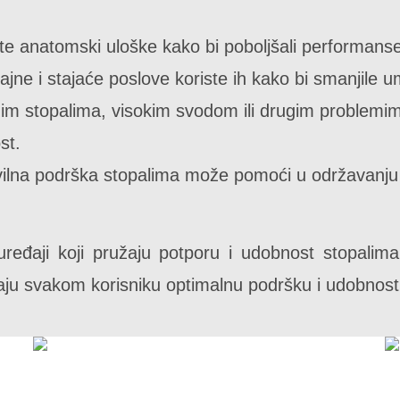
ste anatomski uloške kako bi poboljšali performanse 
ne i stajaće poslove koriste ih kako bi smanjile u
m stopalima, visokim svodom ili drugim problemima
st.
ilna podrška stopalima može pomoći u održavanju is
uređaji koji pružaju potporu i udobnost stopalima
aju svakom korisniku optimalnu podršku i udobnost 