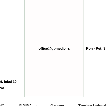
office@gbmedic.rs
Pon - Pet: 9
, lokal 10,
evo
IC
INDIBA
O nama
Trening i zdravl