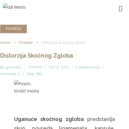
POVREDE
Home
Povrede
Distorzija skočnog zgloba
Distorzija Skočnog Zgloba
By
gbmedicr
Povrede
2
Minute Read
Oct 10, 2023
Comment
0
View
989
Uganuće skočnog zgloba
predstavlja
skup povreda ligamenata, kapsule,