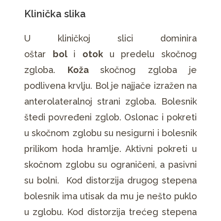
Klinička slika
U kliničkoj slici dominira
oštar
bol
i
otok
u predelu skočnog
zgloba.
Koža
skočnog zgloba je
podlivena krvlju. Bol je najjače izražen na
anterolateralnoj strani zgloba. Bolesnik
štedi povređeni zglob. Oslonac i pokreti
u skočnom zglobu su nesigurni i bolesnik
prilikom hoda hramlje. Aktivni pokreti u
skočnom zglobu su ograničeni, a pasivni
su bolni. Kod distorzija drugog stepena
bolesnik ima utisak da mu je nešto puklo
u zglobu. Kod distorzija trećeg stepena